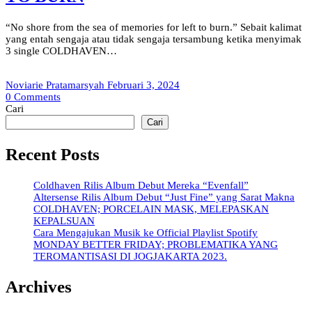
“No shore from the sea of memories for left to burn.” Sebait kalimat
yang entah sengaja atau tidak sengaja tersambung ketika menyimak
3 single COLDHAVEN…
Noviarie Pratamarsyah
Februari 3, 2024
0
Comments
Cari
Cari
Recent Posts
Coldhaven Rilis Album Debut Mereka “Evenfall”
Altersense Rilis Album Debut “Just Fine” yang Sarat Makna
COLDHAVEN; PORCELAIN MASK, MELEPASKAN
KEPALSUAN
Cara Mengajukan Musik ke Official Playlist Spotify
MONDAY BETTER FRIDAY; PROBLEMATIKA YANG
TEROMANTISASI DI JOGJAKARTA 2023.
Archives