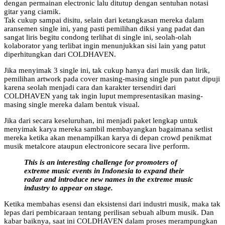
dengan permainan electronic lalu ditutup dengan sentuhan notasi
gitar yang ciamik.
Tak cukup sampai disitu, selain dari ketangkasan mereka dalam
aransemen single ini, yang pasti pemilihan diksi yang padat dan
sangat liris begitu condong terlihat di single ini, seolah-olah
kolaborator yang terlibat ingin menunjukkan sisi lain yang patut
diperhitungkan dari COLDHAVEN.
Jika menyimak 3 single ini, tak cukup hanya dari musik dan lirik,
pemilihan artwork pada cover masing-masing single pun patut dipuji
karena seolah menjadi cara dan karakter tersendiri dari
COLDHAVEN yang tak ingin luput mempresentasikan masing-
masing single mereka dalam bentuk visual.
Jika dari secara keseluruhan, ini menjadi paket lengkap untuk
menyimak karya mereka sambil membayangkan bagaimana setlist
mereka ketika akan menampilkan karya di depan crowd penikmat
musik metalcore ataupun electronicore secara live perform.
This is an interesting challenge for promoters of
extreme music events in Indonesia to expand their
radar and introduce new names in the extreme music
industry to appear on stage.
Ketika membahas esensi dan eksistensi dari industri musik, maka tak
lepas dari pembicaraan tentang perilisan sebuah album musik. Dan
kabar baiknya, saat ini COLDHAVEN dalam proses merampungkan