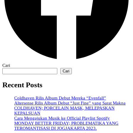
Cari
Cari
Recent Posts
Coldhaven Rilis Album Debut Mereka “Evenfall”
Altersense Rilis Album Debut “Just Fine” yang Sarat Makna
COLDHAVEN; PORCELAIN MASK, MELEPASKAN
KEPALSUAN
Cara Mengajukan Musik ke Official Playlist Spotify
MONDAY BETTER FRIDAY; PROBLEMATIKA YANG
TEROMANTISASI DI JOGJAKARTA 2023.