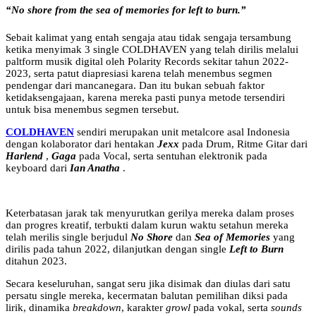
“No shore from the sea of memories for left to burn.”
Sebait kalimat yang entah sengaja atau tidak sengaja tersambung
ketika menyimak 3 single COLDHAVEN yang telah dirilis melalui
paltform musik digital oleh Polarity Records sekitar tahun 2022-
2023, serta patut diapresiasi karena telah menembus segmen
pendengar dari mancanegara. Dan itu bukan sebuah faktor
ketidaksengajaan, karena mereka pasti punya metode tersendiri
untuk bisa menembus segmen tersebut.
COLDHAVEN
sendiri merupakan unit metalcore asal Indonesia
dengan kolaborator dari hentakan
Jexx
pada Drum, Ritme Gitar dari
Harlend
,
Gaga
pada Vocal, serta sentuhan elektronik pada
keyboard dari
Ian Anatha
.
Keterbatasan jarak tak menyurutkan gerilya mereka dalam proses
dan progres kreatif, terbukti dalam kurun waktu setahun mereka
telah merilis single berjudul
No Shore
dan
Sea of ​​​​Memories
yang
dirilis pada tahun 2022, dilanjutkan dengan single
Left to Burn
ditahun 2023.
Secara keseluruhan, sangat seru jika disimak dan diulas dari satu
persatu single mereka, kecermatan balutan pemilihan diksi pada
lirik, dinamika
breakdown
, karakter
growl
pada vokal, serta
sounds